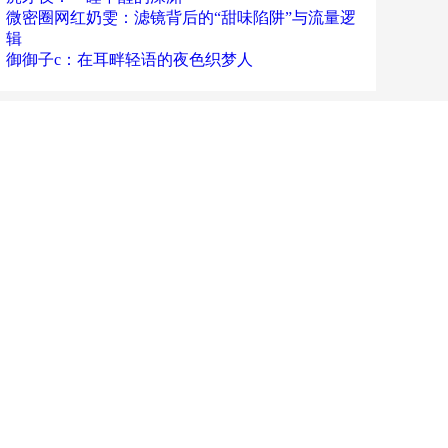
微密圈网红奶雯：滤镜背后的“甜味陷阱”与流量逻
辑
御御子c：在耳畔轻语的夜色织梦人