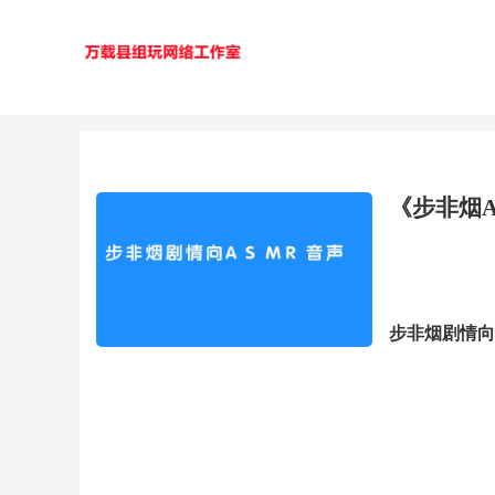
《步非烟
步非烟剧情向