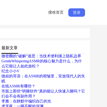
搜啥首页
登录
最新文章
微密圈的“破解”迷思：当技术便利撞上隐私边界
GentleWhisperingASMR的核心魅力是什么，为什
么它能让人如此放松？
纪念小小V
德叔的耳语：在ASMR的褶皱里，安放现代人的失
眠
在线ASMR有哪些？
市面上那些“哄睡软件”真的能让人快速入睡吗？它
们会不会有副作用？
李雅：在静默中编织自己的光
虎牙夜：一睡不醒的深渊