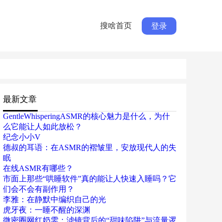
搜啥首页
登录
最新文章
GentleWhisperingASMR的核心魅力是什么，为什
么它能让人如此放松？
纪念小小V
德叔的耳语：在ASMR的褶皱里，安放现代人的失
眠
在线ASMR有哪些？
市面上那些“哄睡软件”真的能让人快速入睡吗？它
们会不会有副作用？
李雅：在静默中编织自己的光
虎牙夜：一睡不醒的深渊
微密圈网红奶雯：滤镜背后的“甜味陷阱”与流量逻