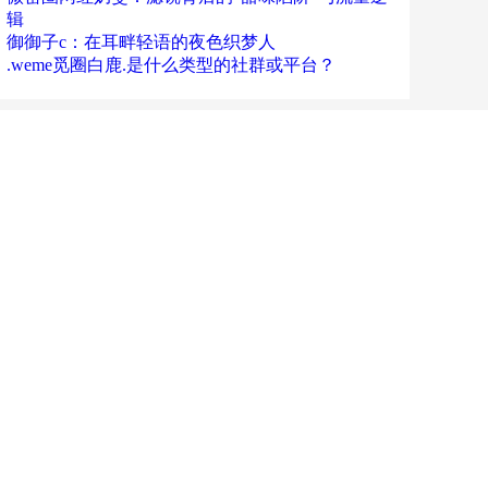
辑
御御子c：在耳畔轻语的夜色织梦人
.weme觅圈白鹿.是什么类型的社群或平台？