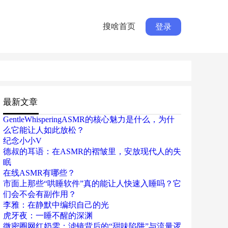
搜啥首页
登录
最新文章
GentleWhisperingASMR的核心魅力是什么，为什
么它能让人如此放松？
纪念小小V
德叔的耳语：在ASMR的褶皱里，安放现代人的失
眠
在线ASMR有哪些？
市面上那些“哄睡软件”真的能让人快速入睡吗？它
们会不会有副作用？
李雅：在静默中编织自己的光
虎牙夜：一睡不醒的深渊
微密圈网红奶雯：滤镜背后的“甜味陷阱”与流量逻