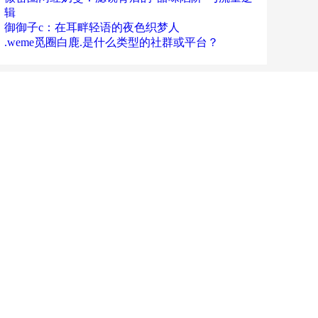
辑
御御子c：在耳畔轻语的夜色织梦人
.weme觅圈白鹿.是什么类型的社群或平台？