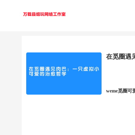
在觅圈遇
weme觅圈