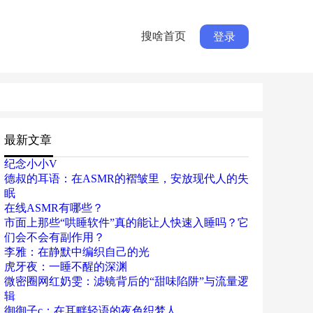
搜啥首页
登录
最新文章
纪念小小V
德叔的耳语：在ASMR的褶皱里，安放现代人的失
眠
在线ASMR有哪些？
市面上那些“哄睡软件”真的能让人快速入睡吗？它
们会不会有副作用？
李雅：在静默中编织自己的光
虎牙夜：一睡不醒的深渊
微密圈网红奶雯：滤镜背后的“甜味陷阱”与流量逻
辑
御御子c：在耳畔轻语的夜色织梦人