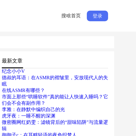
搜啥首页
登录
最新文章
纪念小小V
德叔的耳语：在ASMR的褶皱里，安放现代人的失
眠
在线ASMR有哪些？
市面上那些“哄睡软件”真的能让人快速入睡吗？它
们会不会有副作用？
李雅：在静默中编织自己的光
虎牙夜：一睡不醒的深渊
微密圈网红奶雯：滤镜背后的“甜味陷阱”与流量逻
辑
御御子c：在耳畔轻语的夜色织梦人