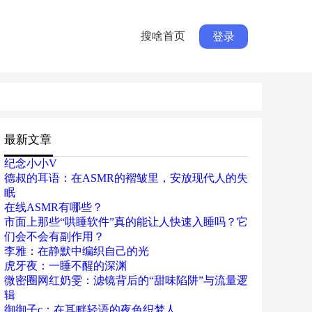
搜啥首页
登录
最新文章
纪念小小V
德叔的耳语：在ASMR的褶皱里，安放现代人的失
眠
在线ASMR有哪些？
市面上那些“哄睡软件”真的能让人快速入睡吗？它
们会不会有副作用？
李雅：在静默中编织自己的光
虎牙夜：一睡不醒的深渊
微密圈网红奶雯：滤镜背后的“甜味陷阱”与流量逻
辑
御御子c：在耳畔轻语的夜色织梦人