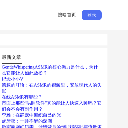
搜啥首页
登录
最新文章
GentleWhisperingASMR的核心魅力是什么，为什
么它能让人如此放松？
纪念小小V
德叔的耳语：在ASMR的褶皱里，安放现代人的失
眠
在线ASMR有哪些？
市面上那些“哄睡软件”真的能让人快速入睡吗？它
们会不会有副作用？
李雅：在静默中编织自己的光
虎牙夜：一睡不醒的深渊
微密圈网红奶雯：滤镜背后的“甜味陷阱”与流量逻