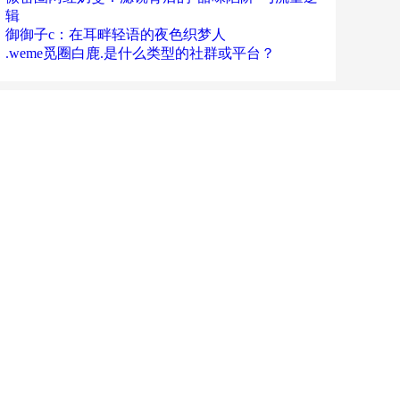
辑
御御子c：在耳畔轻语的夜色织梦人
.weme觅圈白鹿.是什么类型的社群或平台？