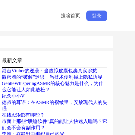
搜啥首页
登录
最新文章
港台Vtuber的逆袭：当虚拟皮囊包裹真实乡愁
微密圈的“破解”迷思：当技术便利撞上隐私边界
GentleWhisperingASMR的核心魅力是什么，为什
么它能让人如此放松？
纪念小小V
德叔的耳语：在ASMR的褶皱里，安放现代人的失
眠
在线ASMR有哪些？
市面上那些“哄睡软件”真的能让人快速入睡吗？它
们会不会有副作用？
李雅：在静默中编织自己的光