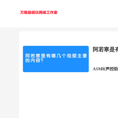
阿若寒是
ASMR声控