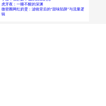
虎牙夜：一睡不醒的深渊
微密圈网红奶雯：滤镜背后的“甜味陷阱”与流量逻
辑