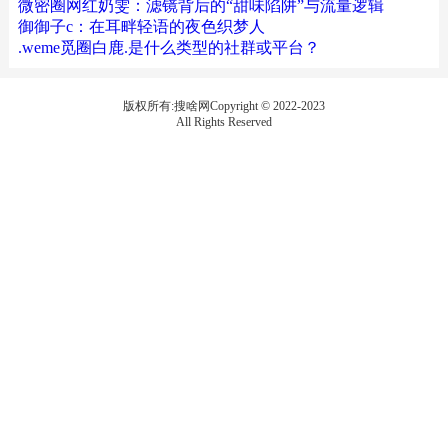
微密圈网红奶雯：滤镜背后的“甜味陷阱”与流量逻辑
御御子c：在耳畔轻语的夜色织梦人
.weme觅圈白鹿.是什么类型的社群或平台？
版权所有:搜啥网Copyright © 2022-2023
All Rights Reserved