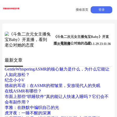
搜啥首页
登录
《斗鱼二次元女主播兔宝Baby》开直
播，看到老公对她的态度
二次元主播
2023-1-29 23:11:36
最新文章
GentleWhisperingASMR的核心魅力是什么，为什么它能让
人如此放松？
纪念小小V
德叔的耳语：在ASMR的褶皱里，安放现代人的失眠
在线ASMR有哪些？
市面上那些“哄睡软件”真的能让人快速入睡吗？它们会不
会有副作用？
李雅：在静默中编织自己的光
虎牙夜：一睡不醒的深渊