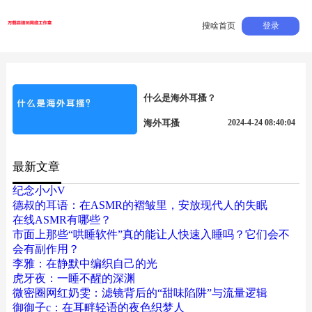
搜啥首页
登录
什么是海外耳搔？
海外耳搔
2024-4-24 08:40:04
最新文章
纪念小小V
德叔的耳语：在ASMR的褶皱里，安放现代人的失眠
在线ASMR有哪些？
市面上那些“哄睡软件”真的能让人快速入睡吗？它们会不
会有副作用？
李雅：在静默中编织自己的光
虎牙夜：一睡不醒的深渊
微密圈网红奶雯：滤镜背后的“甜味陷阱”与流量逻辑
御御子c：在耳畔轻语的夜色织梦人