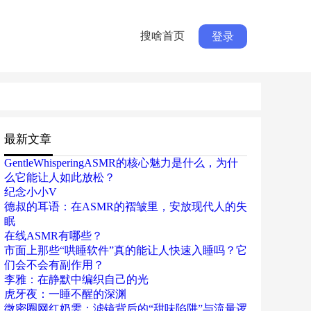
搜啥首页
登录
最新文章
GentleWhisperingASMR的核心魅力是什么，为什
么它能让人如此放松？
纪念小小V
德叔的耳语：在ASMR的褶皱里，安放现代人的失
眠
在线ASMR有哪些？
市面上那些“哄睡软件”真的能让人快速入睡吗？它
们会不会有副作用？
李雅：在静默中编织自己的光
虎牙夜：一睡不醒的深渊
微密圈网红奶雯：滤镜背后的“甜味陷阱”与流量逻