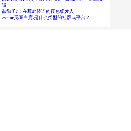
辑
御御子c：在耳畔轻语的夜色织梦人
.weme觅圈白鹿.是什么类型的社群或平台？