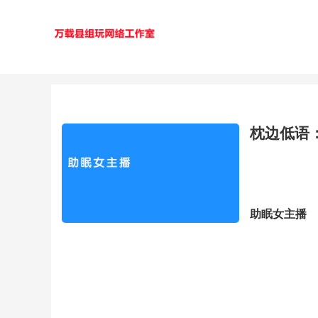
枕边低语
助眠女主播