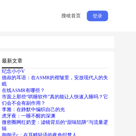
搜啥首页
登录
最新文章
纪念小小V
德叔的耳语：在ASMR的褶皱里，安放现代人的失
眠
在线ASMR有哪些？
市面上那些“哄睡软件”真的能让人快速入睡吗？它
们会不会有副作用？
李雅：在静默中编织自己的光
虎牙夜：一睡不醒的深渊
微密圈网红奶雯：滤镜背后的“甜味陷阱”与流量逻
辑
御御子c：在耳畔轻语的夜色织梦人