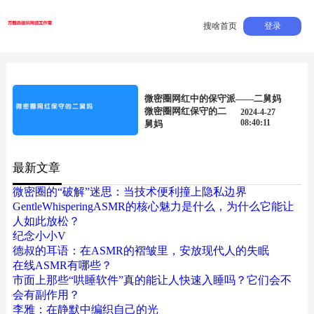
搜啥首页
登录
微密圈网红中的保守派——二舅妈
微密圈网红保守的二
2024-4-27
08:40:11
舅妈
最新文章
微密圈的“破解”迷思：当技术便利撞上隐私边界
GentleWhisperingASMR的核心魅力是什么，为什么它能让
人如此放松？
纪念小小V
德叔的耳语：在ASMR的褶皱里，安放现代人的失眠
在线ASMR有哪些？
市面上那些“哄睡软件”真的能让人快速入睡吗？它们会不
会有副作用？
李雅：在静默中编织自己的光