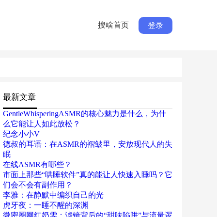
搜啥首页
登录
最新文章
GentleWhisperingASMR的核心魅力是什么，为什
么它能让人如此放松？
纪念小小V
德叔的耳语：在ASMR的褶皱里，安放现代人的失
眠
在线ASMR有哪些？
市面上那些“哄睡软件”真的能让人快速入睡吗？它
们会不会有副作用？
李雅：在静默中编织自己的光
虎牙夜：一睡不醒的深渊
微密圈网红奶雯：滤镜背后的“甜味陷阱”与流量逻