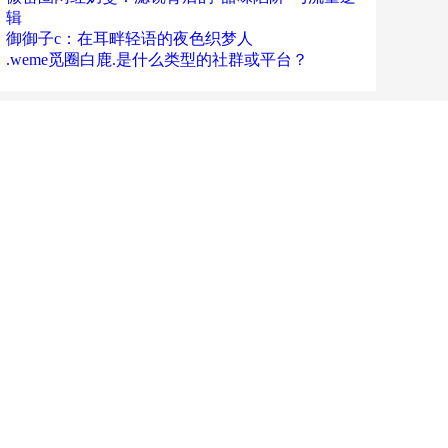
辑
御御子c：在耳畔轻语的夜色织梦人
.weme觅圈白鹿.是什么类型的社群或平台？